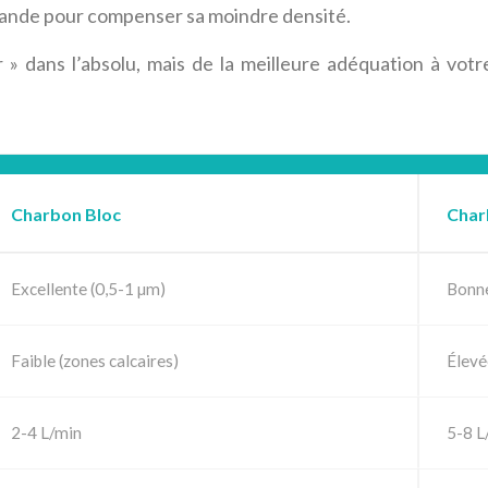
rande pour compenser sa moindre densité.
» dans l’absolu, mais de la meilleure adéquation à votre s
.
Charbon Bloc
Char
Excellente (0,5-1 µm)
Bonne
Faible (zones calcaires)
Élevé
2-4 L/min
5-8 L