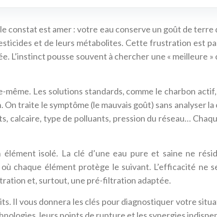
s le constat est amer : votre eau conserve un goût de terre
sticides et de leurs métabolites. Cette frustration est p
ée. L’instinct pousse souvent à chercher une « meilleure »
e-même. Les solutions standards, comme le charbon actif, 
on. On traite le symptôme (le mauvais goût) sans analyser l
ts, calcaire, type de polluants, pression du réseau… Chaq
 élément isolé. La clé d’une eau pure et saine ne rési
où chaque élément protège le suivant. L’efficacité ne s
tration et, surtout, une pré-filtration adaptée.
ts. Il vous donnera les clés pour diagnostiquer votre situa
nologies, leurs points de rupture et les synergies indisp