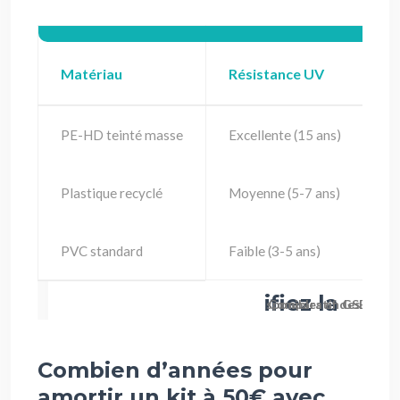
Matériau
Résistance UV
R
PE-HD teinté masse
Excellente (15 ans)
-
Plastique recyclé
Moyenne (5-7 ans)
-
PVC standard
Faible (3-5 ans)
-5
Comparatif des matéri
Combien d’années pour
amortir un kit à 50€ avec